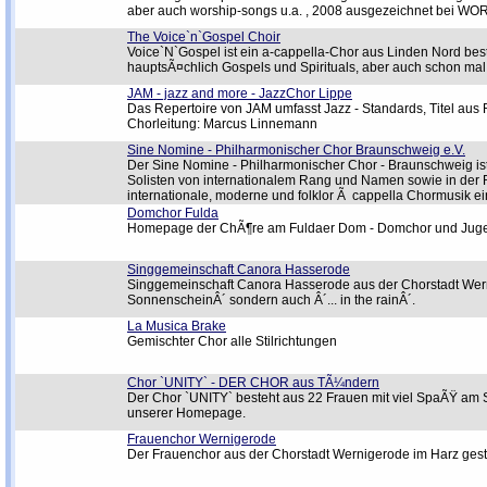
aber auch worship-songs u.a. , 2008 ausgezeichnet bei WOR
The Voice`n`Gospel Choir
Voice`N`Gospel ist ein a-cappella-Chor aus Linden Nord b
hauptsÃ¤chlich Gospels und Spirituals, aber auch schon mal 
JAM - jazz and more - JazzChor Lippe
Das Repertoire von JAM umfasst Jazz - Standards, Titel aus 
Chorleitung: Marcus Linnemann
Sine Nomine - Philharmonischer Chor Braunschweig e.V.
Der Sine Nomine - Philharmonischer Chor - Braunschweig ist 
Solisten von internationalem Rang und Namen sowie in der
internationale, moderne und folklor Ã cappella Chormusik ei
Domchor Fulda
Homepage der ChÃ¶re am Fuldaer Dom - Domchor und Jug
Singgemeinschaft Canora Hasserode
Singgemeinschaft Canora Hasserode aus der Chorstadt Werni
SonnenscheinÂ´ sondern auch Â´... in the rainÂ´.
La Musica Brake
Gemischter Chor alle Stilrichtungen
Chor `UNITY` - DER CHOR aus TÃ¼ndern
Der Chor `UNITY` besteht aus 22 Frauen mit viel SpaÃŸ am Si
unserer Homepage.
Frauenchor Wernigerode
Der Frauenchor aus der Chorstadt Wernigerode im Harz gesta