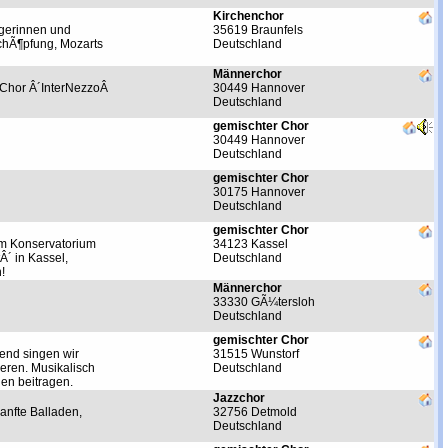
Kirchenchor
ngerinnen und
35619 Braunfels
SchÃ¶pfung, Mozarts
Deutschland
Männerchor
a-Chor Â´InterNezzoÂ
30449 Hannover
Deutschland
gemischter Chor
30449 Hannover
Deutschland
gemischter Chor
30175 Hannover
Deutschland
gemischter Chor
nem Konservatorium
34123 Kassel
Â´ in Kassel,
Deutschland
!
Männerchor
33330 GÃ¼tersloh
Deutschland
gemischter Chor
gend singen wir
31515 Wunstorf
ieren. Musikalisch
Deutschland
en beitragen.
Jazzchor
anfte Balladen,
32756 Detmold
Deutschland