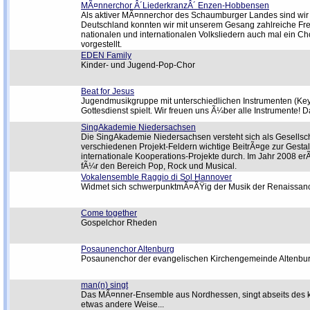
MÃ¤nnerchor Â´LiederkranzÂ´ Enzen-Hobbensen
Als aktiver MÃ¤nnerchor des Schaumburger Landes sind wir 
Deutschland konnten wir mit unserem Gesang zahlreiche Fr
nationalen und internationalen Volksliedern auch mal ein Ch
vorgestellt.
EDEN Family
Kinder- und Jugend-Pop-Chor
Beat for Jesus
Jugendmusikgruppe mit unterschiedlichen Instrumenten (Keyboa
Gottesdienst spielt. Wir freuen uns Ã¼ber alle Instrumente! 
SingAkademie Niedersachsen
Die SingAkademie Niedersachsen versteht sich als Gesellsch
verschiedenen Projekt-Feldern wichtige BeitrÃ¤ge zur Gesta
internationale Kooperations-Projekte durch. Im Jahr 2008 
fÃ¼r den Bereich Pop, Rock und Musical.
Vokalensemble Raggio di Sol Hannover
Widmet sich schwerpunktmÃ¤ÃŸig der Musik der Renaissance
Come together
Gospelchor Rheden
Posaunenchor Altenburg
Posaunenchor der evangelischen Kirchengemeinde Altenbu
man(n) singt
Das MÃ¤nner-Ensemble aus Nordhessen, singt abseits des 
etwas andere Weise...