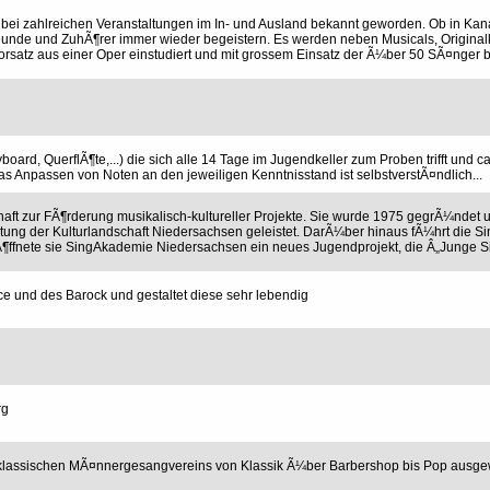
bei zahlreichen Veranstaltungen im In- und Ausland bekannt geworden. Ob in Kan
eunde und ZuhÃ¶rer immer wieder begeistern. Es werden neben Musicals, Origina
orsatz aus einer Oper einstudiert und mit grossem Einsatz der Ã¼ber 50 SÃ¤nger be
rd, QuerflÃ¶te,...) die sich alle 14 Tage im Jugendkeller zum Proben trifft und ca
Das Anpassen von Noten an den jeweiligen Kenntnisstand ist selbstverstÃ¤ndlich...
aft zur FÃ¶rderung musikalisch-kultureller Projekte. Sie wurde 1975 gegrÃ¼ndet u
ltung der Kulturlandschaft Niedersachsen geleistet. DarÃ¼ber hinaus fÃ¼hrt die 
erÃ¶ffnete sie SingAkademie Niedersachsen ein neues Jugendprojekt, die Â„Junge
 und des Barock und gestaltet diese sehr lebendig
rg
klassischen MÃ¤nnergesangvereins von Klassik Ã¼ber Barbershop bis Pop ausge