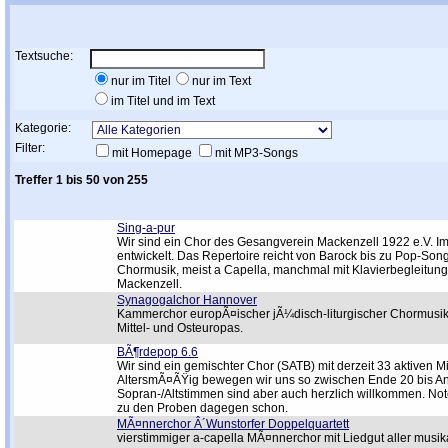
Textsuche:
nur im Titel
nur im Text
im Titel und im Text
Kategorie:
Filter:
mit Homepage
mit MP3-Songs
Treffer 1 bis 50 von 255
Sing-a-pur
Wir sind ein Chor des Gesangverein Mackenzell 1922 e.V. Im
entwickelt. Das Repertoire reicht von Barock bis zu Pop-S
Chormusik, meist a Capella, manchmal mit Klavierbegleitung
Mackenzell.
Synagogalchor Hannover
Kammerchor europÃ¤ischer jÃ¼disch-liturgischer Chormusik 
Mittel- und Osteuropas.
BÃ¶rdepop 6.6
Wir sind ein gemischter Chor (SATB) mit derzeit 33 aktiven
AltersmÃ¤ÃŸig bewegen wir uns so zwischen Ende 20 bis Anf
Sopran-/Altstimmen sind aber auch herzlich willkommen. Note
zu den Proben dagegen schon.
MÃ¤nnerchor Â´Wunstorfer Doppelquartett
vierstimmiger a-capella MÃ¤nnerchor mit Liedgut aller musik