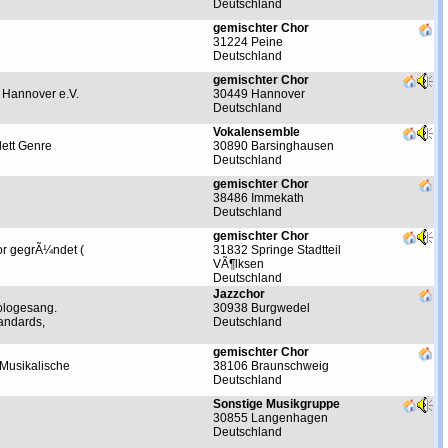
Deutschland
gemischter Chor
31224 Peine
Deutschland
gemischter Chor
r Hannover e.V.
30449 Hannover
Deutschland
Vokalensemble
lett Genre
30890 Barsinghausen
Deutschland
gemischter Chor
38486 Immekath
Deutschland
gemischter Chor
or gegrÃ¼ndet (
31832 Springe Stadtteil
VÃ¶lksen
Deutschland
Jazzchor
ologesang.
30938 Burgwedel
andards,
Deutschland
gemischter Chor
 Musikalische
38106 Braunschweig
Deutschland
Sonstige Musikgruppe
30855 Langenhagen
Deutschland