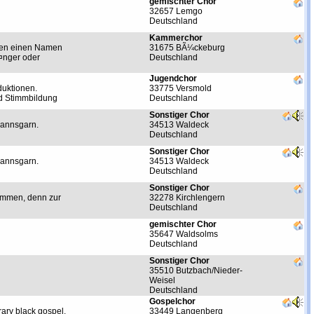
gemischter Chor
32657 Lemgo
Deutschland
Kammerchor
rten einen Namen
31675 BÃ¼ckeburg
¤nger oder
Deutschland
Jugendchor
duktionen.
33775 Versmold
nd Stimmbildung
Deutschland
Sonstiger Chor
mannsgarn.
34513 Waldeck
Deutschland
Sonstiger Chor
mannsgarn.
34513 Waldeck
Deutschland
Sonstiger Chor
kommen, denn zur
32278 Kirchlengern
Deutschland
gemischter Chor
35647 Waldsolms
Deutschland
Sonstiger Chor
35510 Butzbach/Nieder-
Weisel
Deutschland
Gospelchor
ary black gospel,
33449 Langenberg