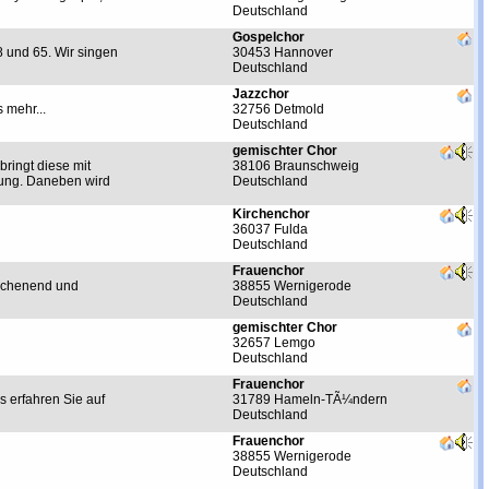
Deutschland
Gospelchor
 und 65. Wir singen
30453 Hannover
Deutschland
Jazzchor
 mehr...
32756 Detmold
Deutschland
gemischter Chor
ringt diese mit
38106 Braunschweig
rung. Daneben wird
Deutschland
Kirchenchor
36037 Fulda
Deutschland
Frauenchor
Wochenend und
38855 Wernigerode
Deutschland
gemischter Chor
32657 Lemgo
Deutschland
Frauenchor
s erfahren Sie auf
31789 Hameln-TÃ¼ndern
Deutschland
Frauenchor
38855 Wernigerode
Deutschland