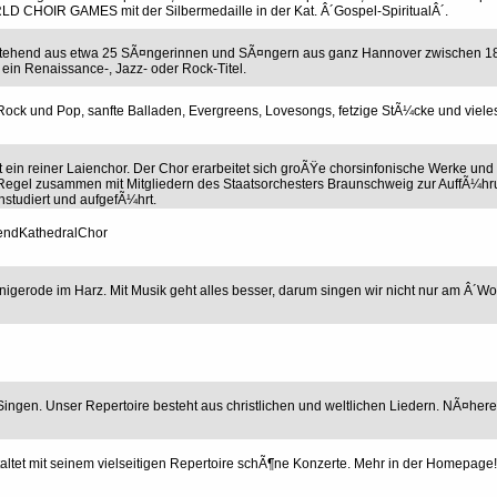
LD CHOIR GAMES mit der Silbermedaille in der Kat. Â´Gospel-SpiritualÂ´.
estehend aus etwa 25 SÃ¤ngerinnen und SÃ¤ngern aus ganz Hannover zwischen 18
ein Renaissance-, Jazz- oder Rock-Titel.
Rock und Pop, sanfte Balladen, Evergreens, Lovesongs, fetzige StÃ¼cke und vieles
ein reiner Laienchor. Der Chor erarbeitet sich groÃŸe chorsinfonische Werke und b
 Regel zusammen mit Mitgliedern des Staatsorchesters Braunschweig zur AuffÃ¼h
nstudiert und aufgefÃ¼hrt.
endKathedralChor
gerode im Harz. Mit Musik geht alles besser, darum singen wir nicht nur am Â´
ngen. Unser Repertoire besteht aus christlichen und weltlichen Liedern. NÃ¤here
ltet mit seinem vielseitigen Repertoire schÃ¶ne Konzerte. Mehr in der Homepage!