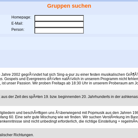
Gruppen suchen
Homepage:
E-Mail:
Person:
 Jahre 2002 gegrÃ¼ndet hat sich Sing-a-pur zu einer festen musikalischen GrÃ¶Ã
ongs. Gospels und Evergreens dÃ¼rfen natÃ¼rlich in unserem Programm nicht fehle
, ist unser Passion. Wir proben Freitags ab 18:30 Uhr in unserem Proberaum am J
aus der Zeit des spÃ¤ten 19. bzw. beginnenden 20. Jahrhunderts in der ashkenas
 Mitgliedern und beschÃ¤ftigen uns Ã¼berwiegend mit Popmusik aus den Jahren 198
ang 60. Eine sehr gute Mischung wie wir finden. Wir suchen VerstÃ¤rkung im Bass
nkenntnisse sind nicht unbedingt erforderlich, die richtige Einstellung + regelm
alischer Richtungen.