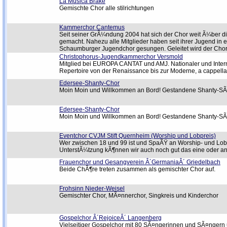
La Musica Brake
Gemischte Chor alle stilrichtungen
Kammerchor Cantemus
Seit seiner GrÃ¼ndung 2004 hat sich der Chor weit Ã¼ber 
gemacht. Nahezu alle Mitglieder haben seit ihrer Jugend 
Schaumburger Jugendchor gesungen. Geleitet wird der Cho
Christophorus-Jugendkammerchor Versmold
Mitglied bei EUROPA CANTAT und AMJ. Nationaler und Interna
Repertoire von der Renaissance bis zur Moderne, a cappell
Edersee-Shanty-Chor
Moin Moin und Willkommen an Bord! Gestandene Shanty-SÃ
Edersee-Shanty-Chor
Moin Moin und Willkommen an Bord! Gestandene Shanty-SÃ
Eventchor CVJM Stift Quernheim (Worship und Lobpreis)
Wer zwischen 18 und 99 ist und SpaÃŸ an Worship- und Lobpr
UnterstÃ¼tzung kÃ¶nnen wir auch noch gut das eine oder a
Frauenchor und Gesangverein Â´GermaniaÂ´ Griedelbach
Beide ChÃ¶re treten zusammen als gemischter Chor auf.
Frohsinn Nieder-Weisel
Gemischter Chor, MÃ¤nnerchor, Singkreis und Kinderchor
Gospelchor Â´RejoiceÂ´ Langenberg
Vielseitiger Gospelchor mit 80 SÃ¤ngerinnen und SÃ¤ngern u