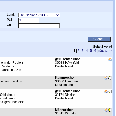
Land:
PLZ:
Ort:
Seite 1 von 6
1 |
2
|
3
|
4
|
5
|
6
|
nächste >
gemischter Chor
Ÿe in der Region
36088 HÃ¼nfeld
n. Moderne
Deutschland
ohannesplatz in
Kammerchor
ischen Tradition
30000 Hannover
Deutschland
gemischter Chor
0 bis heute.
31174 Dinklar
 und Tenor.
Deutschland
Ã¤ÃŸiges Erscheinen
Männerchor
31515 Wunstorf