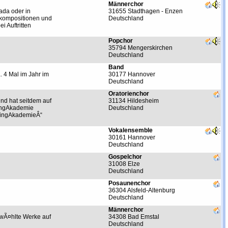
Männerchor
ada oder in
31655 Stadthagen - Enzen
lkompositionen und
Deutschland
i Auftritten
Popchor
35794 Mengerskirchen
Deutschland
Band
. 4 Mal im Jahr im
30177 Hannover
Deutschland
Oratorienchor
nd hat seitdem auf
31134 Hildesheim
SingAkademie
Deutschland
 SingAkademieÂ“
Vokalensemble
30161 Hannover
Deutschland
Gospelchor
31008 Elze
Deutschland
Posaunenchor
36304 Alsfeld-Altenburg
Deutschland
Männerchor
wÃ¤hlte Werke auf
34308 Bad Emstal
Deutschland