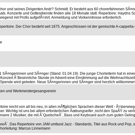
chor und seines Dirigenten Andr? Schmidt. Er besteht aus 60 chorerfahrenen SÃ¤
s. Konzerte und Gottesdienste finden alle 18 Monate statt. Repertoire: Haydns 
gend mit Profis aufgefÃ¼hrt. Anmeldung und Vorkenntnisse erforderlich.
pertoire. Der Chor besteht seit 1875. Angeschlossen ist der gemischte A-cappell
re
31 SÃ¤ngerinnen und SÃ¤nger (Stand: 01.04.19). Die junge Chorleiterin hat in ei
s Konzert Â´Besinnliche Stunde im Advent-eine Einstimmung auf die Weihnachtszeit
m eine Spende wird gebeten. Neue SÃ¤ngerinnen und SÃ¤nger sind herzlich willkommen
en und Werkmeistergesangverein
rtoire reicht von alt bis neu, in allen mÃ¶glichen Sprachen dieser Welt - Ã¼berwie
r. Wichtig ist uns bei allem erforderlichen Ãœbungseifer ,nicht den SpaÃŸ zu verl
sere 2 Musiker, die mit Â´QuetscheÂ´, Bass und Keyboard auch zum guten Geling
oreÂ´. Das Repertoire von JAM umfasst Jazz - Standards, Titel aus Rock und Pop, s
 Chorleitung: Marcus Linnemann