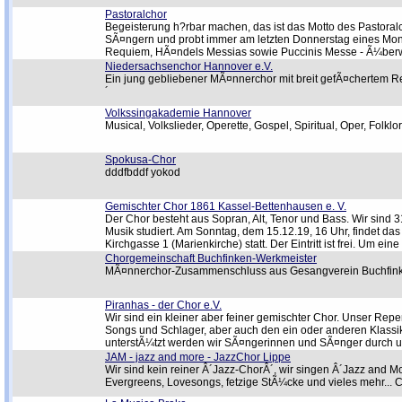
Pastoralchor
Begeisterung h?rbar machen, das ist das Motto des Pastoral
SÃ¤ngern und probt immer am letzten Donnerstag eines Monat
Requiem, HÃ¤ndels Messias sowie Puccinis Messe - Ã¼berwie
Niedersachsenchor Hannover e.V.
Ein jung gebliebener MÃ¤nnerchor mit breit gefÃ¤chertem Re
´
Volkssingakademie Hannover
Musical, Volkslieder, Operette, Gospel, Spiritual, Oper, Folklo
Spokusa-Chor
dddfbddf yokod
Gemischter Chor 1861 Kassel-Bettenhausen e. V.
Der Chor besteht aus Sopran, Alt, Tenor und Bass. Wir sind 
Musik studiert. Am Sonntag, dem 15.12.19, 16 Uhr, findet da
Kirchgasse 1 (Marienkirche) statt. Der Eintritt ist frei. U
Chorgemeinschaft Buchfinken-Werkmeister
MÃ¤nnerchor-Zusammenschluss aus Gesangverein Buchfink
Piranhas - der Chor e.V.
Wir sind ein kleiner aber feiner gemischter Chor. Unser Repe
Songs und Schlager, aber auch den ein oder anderen Klassike
unterstÃ¼tzt werden wir SÃ¤ngerinnen und SÃ¤nger durch un
JAM - jazz and more - JazzChor Lippe
Wir sind kein reiner Â´Jazz-ChorÂ´, wir singen Â´Jazz and M
Evergreens, Lovesongs, fetzige StÃ¼cke und vieles mehr...