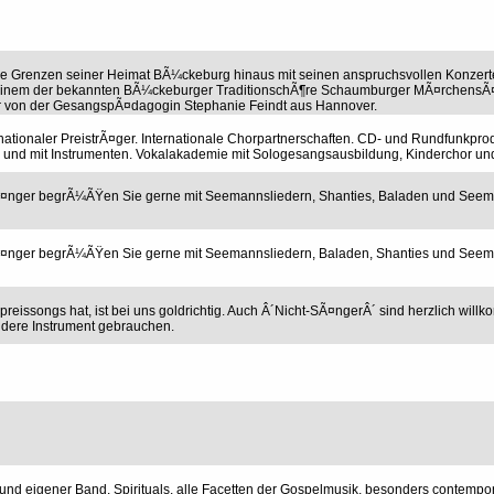
die Grenzen seiner Heimat BÃ¼ckeburg hinaus mit seinen anspruchsvollen Konze
in einem der bekannten BÃ¼ckeburger TraditionschÃ¶re Schaumburger MÃ¤rchensÃ
r von der GesangspÃ¤dagogin Stephanie Feindt aus Hannover.
tionaler PreistrÃ¤ger. Internationale Chorpartnerschaften. CD- und Rundfunkpro
a und mit Instrumenten. Vokalakademie mit Sologesangsausbildung, Kinderchor u
¤nger begrÃ¼ÃŸen Sie gerne mit Seemannsliedern, Shanties, Baladen und See
¤nger begrÃ¼ÃŸen Sie gerne mit Seemannsliedern, Baladen, Shanties und See
eissongs hat, ist bei uns goldrichtig. Auch Â´Nicht-SÃ¤ngerÂ´ sind herzlich will
ndere Instrument gebrauchen.
nd eigener Band. Spirituals, alle Facetten der Gospelmusik, besonders contempor