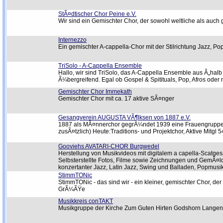
StÃ¤dtischer Chor Peine e.V.
Wir sind ein Gemischter Chor, der sowohl weltliche als auch 
Internezzo
Ein gemischter A-cappella-Chor mit der Stilrichtung Jazz, P
TriSolo - A-Cappella Ensemble
Hallo, wir sind TriSolo, das A-Cappella Ensemble aus Â„halb 
Ã¼bergreifend. Egal ob Gospel & Spitituals, Pop, Afros oder
Gemischter Chor Immekath
Gemischter Chor mit ca. 17 aktive SÃ¤nger
Gesangverein AUGUSTA VÃ¶lksen von 1887 e.V.
1887 als MÃ¤nnerchor gegrÃ¼ndet 1939 eine Frauengruppe 
zusÃ¤tzlich) Heute:Traditions- und Projektchor, Aktive Mitgl 5
Gooviehs AVATARI-CHOR Burgwedel
Herstellung von Musikvideos mit digitalem a capella-Scatg
Selbsterstellte Fotos, Filme sowie Zeichnungen und GemÃ
konzertanter Jazz, Latin Jazz, Swing und Balladen, Popmusik. 
StimmTONic
StimmTONic - das sind wir - ein kleiner, gemischter Chor, 
GrÃ¼ÃŸe
Musikkreis conTAKT
Musikgruppe der Kirche Zum Guten Hirten Godshorn Lange