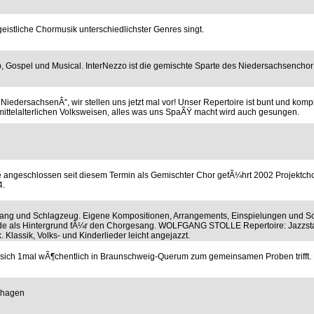
geistliche Chormusik unterschiedlichster Genres singt.
op, Gospel und Musical. InterNezzo ist die gemischte Sparte des Niedersachsencho
NiedersachsenÂ“, wir stellen uns jetzt mal vor! Unser Repertoire ist bunt und komp
 mittelalterlichen Volksweisen, alles was uns SpaÃŸ macht wird auch gesungen.
angeschlossen seit diesem Termin als Gemischter Chor gefÃ¼hrt 2002 Projektch
4.
esang und Schlagzeug. Eigene Kompositionen, Arrangements, Einspielungen und S
¤lde als Hintergrund fÃ¼r den Chorgesang. WOLFGANG STOLLE Repertoire: Jazzst
Klassik, Volks- und Kinderlieder leicht angejazzt.
der sich 1mal wÃ¶chentlich in Braunschweig-Querum zum gemeinsamen Proben trifft.
nhagen