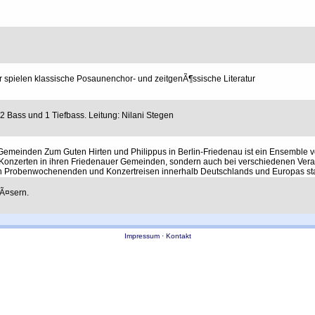
 spielen klassische Posaunenchor- und zeitgenÃ¶ssische Literatur
2 Bass und 1 Tiefbass. Leitung: Nilani Stegen
einden Zum Guten Hirten und Philippus in Berlin-Friedenau ist ein Ensemble v
d Konzerten in ihren Friedenauer Gemeinden, sondern auch bei verschiedenen Ver
h Probenwochenenden und Konzertreisen innerhalb Deutschlands und Europas stat
lÃ¤sern.
Impressum
·
Kontakt