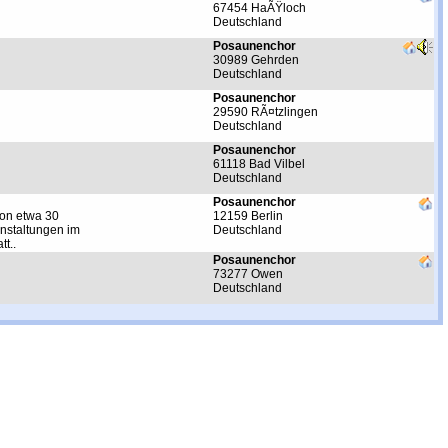
67454 HaÃŸloch
Deutschland
Posaunenchor
30989 Gehrden
Deutschland
Posaunenchor
29590 RÃ¤tzlingen
Deutschland
Posaunenchor
61118 Bad Vilbel
Deutschland
Posaunenchor
on etwa 30
12159 Berlin
anstaltungen im
Deutschland
t..
Posaunenchor
73277 Owen
Deutschland