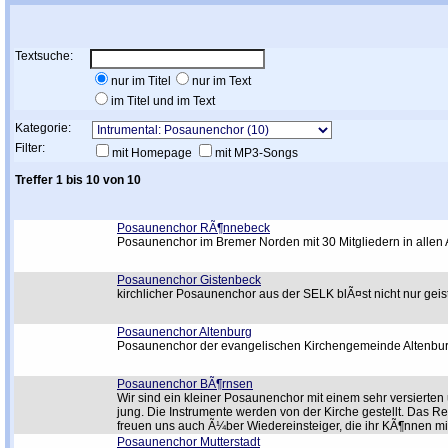
Textsuche:
nur im Titel
nur im Text
im Titel und im Text
Kategorie:
Filter:
mit Homepage
mit MP3-Songs
Treffer 1 bis 10 von 10
Posaunenchor RÃ¶nnebeck
Posaunenchor im Bremer Norden mit 30 Mitgliedern in allen Al
Posaunenchor Gistenbeck
kirchlicher Posaunenchor aus der SELK blÃ¤st nicht nur gei
Posaunenchor Altenburg
Posaunenchor der evangelischen Kirchengemeinde Altenbu
Posaunenchor BÃ¶rnsen
Wir sind ein kleiner Posaunenchor mit einem sehr versierten 
jung. Die Instrumente werden von der Kirche gestellt. Das Re
freuen uns auch Ã¼ber Wiedereinsteiger, die ihr KÃ¶nnen mi
Posaunenchor Mutterstadt