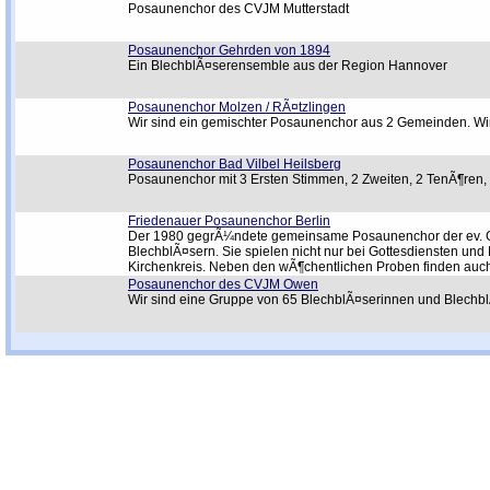
Posaunenchor des CVJM Mutterstadt
Posaunenchor Gehrden von 1894
Ein BlechblÃ¤serensemble aus der Region Hannover
Posaunenchor Molzen / RÃ¤tzlingen
Wir sind ein gemischter Posaunenchor aus 2 Gemeinden. Wir
Posaunenchor Bad Vilbel Heilsberg
Posaunenchor mit 3 Ersten Stimmen, 2 Zweiten, 2 TenÃ¶ren, 
Friedenauer Posaunenchor Berlin
Der 1980 gegrÃ¼ndete gemeinsame Posaunenchor der ev. Gem
BlechblÃ¤sern. Sie spielen nicht nur bei Gottesdiensten un
Kirchenkreis. Neben den wÃ¶chentlichen Proben finden auc
Posaunenchor des CVJM Owen
Wir sind eine Gruppe von 65 BlechblÃ¤serinnen und Blechb