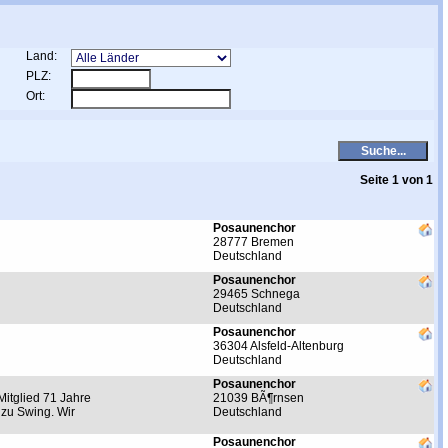
Land:
PLZ:
Ort:
Seite 1 von 1
Posaunenchor
28777 Bremen
Deutschland
Posaunenchor
29465 Schnega
Deutschland
Posaunenchor
36304 Alsfeld-Altenburg
Deutschland
Posaunenchor
Mitglied 71 Jahre
21039 BÃ¶rnsen
 zu Swing. Wir
Deutschland
Posaunenchor