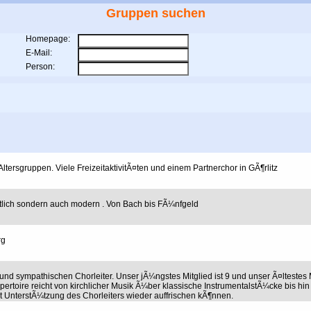
Gruppen suchen
Homepage:
E-Mail:
Person:
tersgruppen. Viele FreizeitaktivitÃ¤ten und einem Partnerchor in GÃ¶rlitz
stlich sondern auch modern . Von Bach bis FÃ¼nfgeld
rg
und sympathischen Chorleiter. Unser jÃ¼ngstes Mitglied ist 9 und unser Ã¤ltestes 
pertoire reicht von kirchlicher Musik Ã¼ber klassische InstrumentalstÃ¼cke bis hin
t UnterstÃ¼tzung des Chorleiters wieder auffrischen kÃ¶nnen.