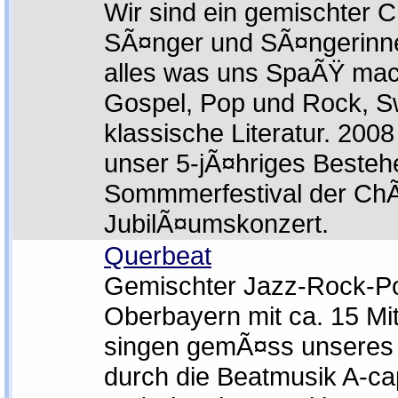
Wir sind ein gemischter C
SÃ¤nger und SÃ¤ngerinne
alles was uns SpaÃŸ mac
Gospel, Pop und Rock, S
klassische Literatur. 2008 
unser 5-jÃ¤hriges Besteh
Sommmerfestival der Ch
JubilÃ¤umskonzert.
Querbeat
Gemischter Jazz-Rock-P
Oberbayern mit ca. 15 Mit
singen gemÃ¤ss unseres
durch die Beatmusik A-ca