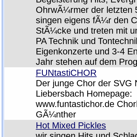
OhrwÃ¼rmer der letzten 5
singen eigens fÃ¼r den C
StÃ¼cke und treten mit u
PA Technik und Tontechnik
Eigenkonzerte und 3-4 E
Jahr stehen auf dem Pro
FUNtastiCHOR
Der junge Chor der SVG 
Liebersbach Homepage:
www.funtastichor.de Chorle
GÃ¼nther
Hot Mixed Pickles
wir singen Hits und Schl