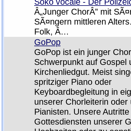
Soko vocale - Der Polizei
Â„Junger ChorÂ” mit SÃ¤
SÃ¤ngern mittleren Alters
Folk, Â…
GoPop
GoPop ist ein junger Cho
Schwerpunkt auf Gospel
Kirchenliedgut. Meist sing
spritziger Piano oder
Keyboardbegleitung in e
unserer Chorleiterin oder
Pianisten. Unsere Autritte
Gottesdiensten unserer 