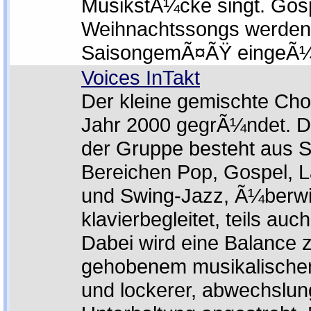
MusikstÃ¼cke singt. Gos
Weihnachtssongs werden
SaisongemÃ¤ÃŸ eingeÃ¼
Voices InTakt
Der kleine gemischte Cho
Jahr 2000 gegrÃ¼ndet. D
der Gruppe besteht aus 
Bereichen Pop, Gospel, La
und Swing-Jazz, Ã¼berw
klavierbegleitet, teils auc
Dabei wird eine Balance z
gehobenem musikalische
und lockerer, abwechslun