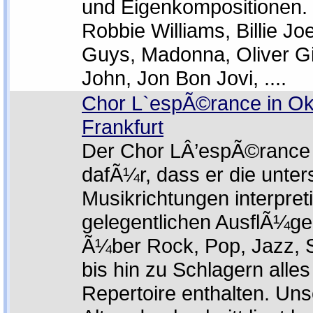
und Eigenkompositionen.
Robbie Williams, Billie Jo
Guys, Madonna, Oliver Gi
John, Jon Bon Jovi, ....
Chor L`espÃ©rance in Okri
Frankfurt
Der Chor LÂ’espÃ©rance 
dafÃ¼r, dass er die unter
Musikrichtungen interpreti
gelegentlichen AusflÃ¼gen
Ã¼ber Rock, Pop, Jazz, 
bis hin zu Schlagern alle
Repertoire enthalten. Uns