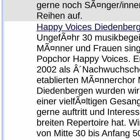
gerne noch SÃ¤nger/inne
Reihen auf.
Happy Voices Diedenber
UngefÃ¤hr 30 musikbegei
MÃ¤nner und Frauen sing
Popchor Happy Voices. E
2002 als Â´Nachwuchsch
etablierten MÃ¤nnerchor
Diedenbergen wurden wir 
einer vielfÃ¤ltigen Gesan
gerne auftritt und Intere
breiten Repertoire hat. Wir
von Mitte 30 bis Anfang 5