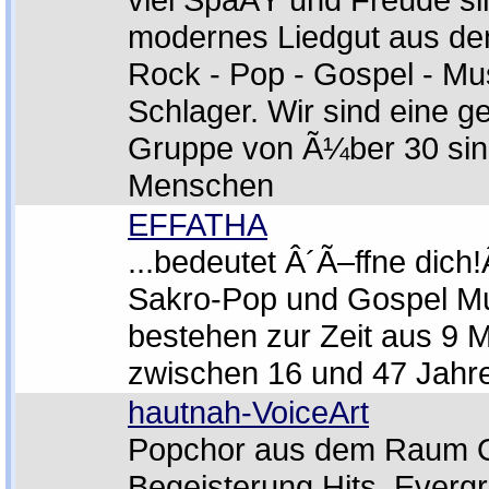
modernes Liedgut aus de
Rock - Pop - Gospel - Mus
Schlager. Wir sind eine g
Gruppe von Ã¼ber 30 sin
Menschen
EFFATHA
...bedeutet Â´Ã–ffne dich
Sakro-Pop und Gospel M
bestehen zur Zeit aus 9 M
zwischen 16 und 47 Jahr
hautnah-VoiceArt
Popchor aus dem Raum O
Begeisterung Hits, Everg