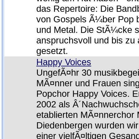
das Repertoire: Die Bandb
von Gospels Ã¼ber Pop b
und Metal. Die StÃ¼cke si
anspruchsvoll und bis zu
gesetzt.
Happy Voices
UngefÃ¤hr 30 musikbegei
MÃ¤nner und Frauen sing
Popchor Happy Voices. E
2002 als Â´Nachwuchsch
etablierten MÃ¤nnerchor
Diedenbergen wurden wir 
einer vielfÃ¤ltigen Gesan