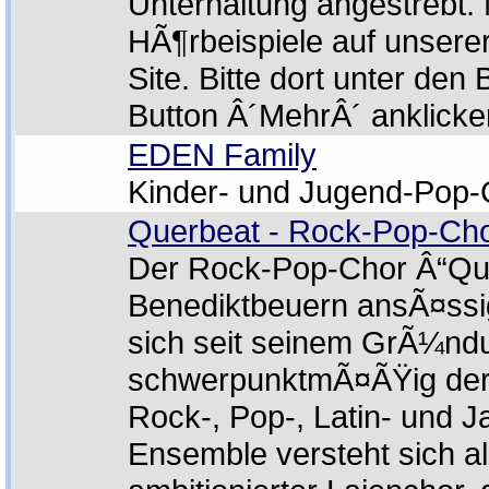
Unterhaltung angestrebt.
HÃ¶rbeispiele auf unser
Site. Bitte dort unter den
Button Â´MehrÂ´ anklicke
EDEN Family
Kinder- und Jugend-Pop-
Querbeat - Rock-Pop-Ch
Der Rock-Pop-Chor Â“Quer
Benediktbeuern ansÃ¤ssi
sich seit seinem GrÃ¼nd
schwerpunktmÃ¤ÃŸig de
Rock-, Pop-, Latin- und 
Ensemble versteht sich a