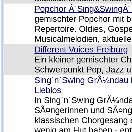
Popchor Â´Sing&SwingÂ´ 
gemischter Popchor mit b
Repertoire. Oldies, Gospe
Musicalmelodien, aktuell
Different Voices Freiburg
Ein kleiner gemischter C
Schwerpunkt Pop, Jazz u
Sing`n`Swing GrÃ¼ndau i
Lieblos
In Sing`n`Swing GrÃ¼nda
SÃ¤ngerinnen und SÃ¤nge
klassischen Chorgesang e
wenig am Hut haben - ent