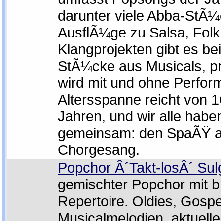
darunter viele Abba-StÃ¼
AusflÃ¼ge zu Salsa, Folk
Klangprojekten gibt es be
StÃ¼cke aus Musicals, pr
wird mit und ohne Perfo
Altersspanne reicht von 
Jahren, und wir alle habe
gemeinsam: den SpaÃŸ 
Chorgesang.
Popchor Â´Takt-losÂ´ Sul
gemischter Popchor mit b
Repertoire. Oldies, Gospe
Musicalmelodien, aktuell