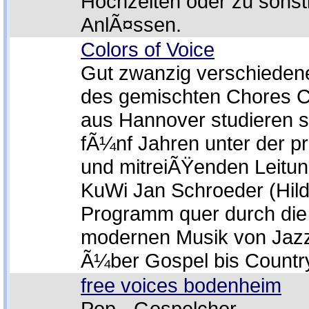
Hochzeiten oder zu sonst
AnlÃ¤ssen.
Colors of Voice
Gut zwanzig verschieden
des gemischten Chores Co
aus Hannover studieren s
fÃ¼nf Jahren unter der pr
und mitreiÃŸenden Leitung
KuWi Jan Schroeder (Hild
Programm quer durch die
modernen Musik von Jaz
Ã¼ber Gospel bis Country
free voices bodenheim
Pop - Gospelchor