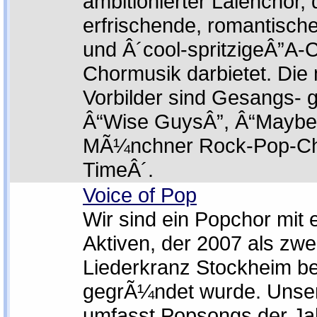
ambitionierter Laienchor, 
erfrischende, romantische
und Â´cool-spritzigeÂ”A-
Chormusik darbietet. Die
Vorbilder sind Gesangs- 
Â“Wise GuysÂ”, Â“Maybe
MÃ¼nchner Rock-Pop-Cho
TimeÂ´.
Voice of Pop
Wir sind ein Popchor mit 
Aktiven, der 2007 als zwe
Liederkranz Stockheim be
gegrÃ¼ndet wurde. Unser
umfasst Popsongs der Ja