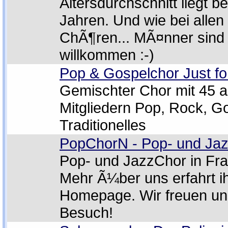
Altersdurchschnitt liegt be
Jahren. Und wie bei alle
ChÃ¶ren... MÃ¤nner sind
willkommen :-)
Pop & Gospelchor Just fo
Gemischter Chor mit 45 a
Mitgliedern Pop, Rock, G
Traditionelles
PopChorN - Pop- und Ja
Pop- und JazzChor in Fra
Mehr Ã¼ber uns erfahrt ih
Homepage. Wir freuen un
Besuch!