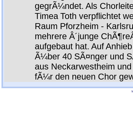
gegrÃ¼ndet. Als Chorleite
Timea Toth verpflichtet w
Raum Pforzheim - Karlsr
mehrere Â´junge ChÃ¶reÂ´
aufgebaut hat. Auf Anhieb
Ã¼ber 40 SÃ¤nger und S
aus Neckarwestheim un
fÃ¼r den neuen Chor gew