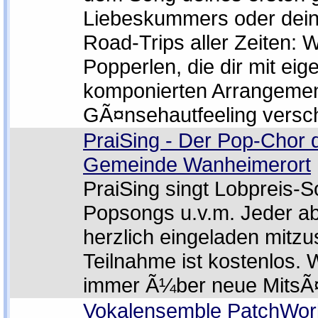
Liebeskummers oder dein
Road-Trips aller Zeiten: Wi
Popperlen, die dir mit eig
komponierten Arrangemen
GÃ¤nsehautfeeling versch
PraiSing - Der Pop-Chor d
Gemeinde Wanheimerort
PraiSing singt Lobpreis-
Popsongs u.v.m. Jeder ab
herzlich eingeladen mitzu
Teilnahme ist kostenlos. 
immer Ã¼ber neue MitsÃ
Vokalensemble PatchWor