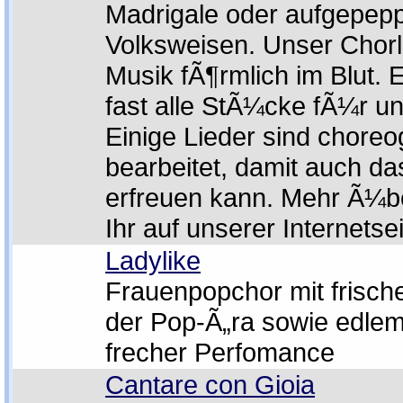
Madrigale oder aufgepep
Volksweisen. Unser Chorle
Musik fÃ¶rmlich im Blut. E
fast alle StÃ¼cke fÃ¼r un
Einige Lieder sind chore
bearbeitet, damit auch da
erfreuen kann. Mehr Ã¼be
Ihr auf unserer Internetsei
Ladylike
Frauenpopchor mit frisch
der Pop-Ã„ra sowie edlem
frecher Perfomance
Cantare con Gioia