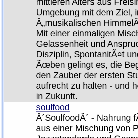
mittleren Alters aus Freis
Umgebung mit dem Ziel, i
Â„musikalischen HimmelÂ
Mit einer einmaligen Mis
Gelassenheit und Anspruc
Disziplin, SpontanitÃ¤t u
Ãœben gelingt es, die Be
den Zauber der ersten St
aufrecht zu halten - und h
in Zukunft.
soulfood
Â´SoulfoodÂ´ - Nahrung f
aus einer Mischung von 