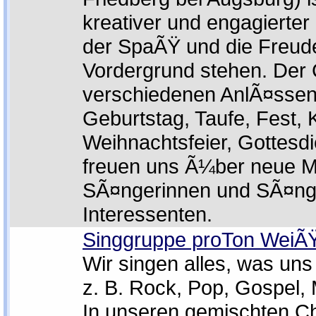
kreativer und engagierter
der SpaÃŸ und die Freud
Vordergrund stehen. Der 
verschiedenen AnlÃ¤ssen
Geburtstag, Taufe, Fest, 
Weihnachtsfeier, Gottesdi
freuen uns Ã¼ber neue Mi
SÃ¤ngerinnen und SÃ¤ng
Interessenten.
Singgruppe proTon WeiÃŸ
Wir singen alles, was un
z. B. Rock, Pop, Gospel, 
In unseren gemischten C