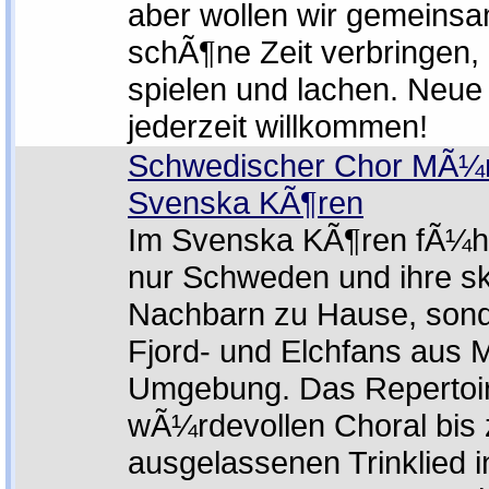
aber wollen wir gemeinsa
schÃ¶ne Zeit verbringen
spielen und lachen. Neue
jederzeit willkommen!
Schwedischer Chor MÃ¼
Svenska KÃ¶ren
Im Svenska KÃ¶ren fÃ¼hl
nur Schweden und ihre s
Nachbarn zu Hause, son
Fjord- und Elchfans aus
Umgebung. Das Repertoir
wÃ¼rdevollen Choral bis
ausgelassenen Trinklied i