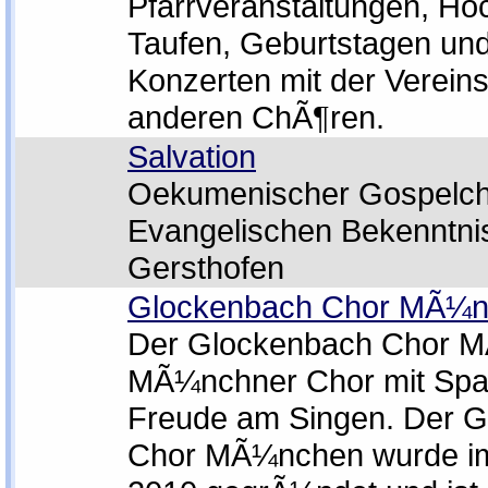
Pfarrveranstaltungen, Ho
Taufen, Geburtstagen un
Konzerten mit der Vereins
anderen ChÃ¶ren.
Salvation
Oekumenischer Gospelch
Evangelischen Bekenntni
Gersthofen
Glockenbach Chor MÃ¼
Der Glockenbach Chor M
MÃ¼nchner Chor mit Sp
Freude am Singen. Der 
Chor MÃ¼nchen wurde i