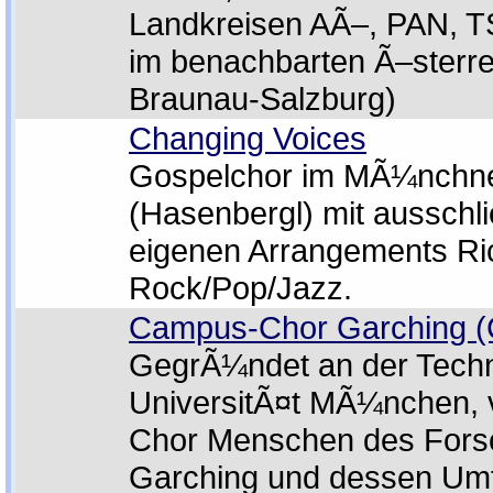
Landkreisen AÃ–, PAN, 
im benachbarten Ã–sterr
Braunau-Salzburg)
Changing Voices
Gospelchor im MÃ¼nchn
(Hasenbergl) mit ausschl
eigenen Arrangements Ri
Rock/Pop/Jazz.
Campus-Chor Garching 
GegrÃ¼ndet an der Tech
UniversitÃ¤t MÃ¼nchen, v
Chor Menschen des For
Garching und dessen Umf