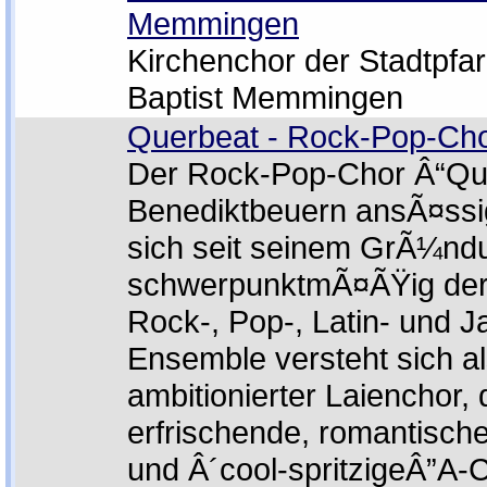
Memmingen
Kirchenchor der Stadtpfar
Baptist Memmingen
Querbeat - Rock-Pop-Ch
Der Rock-Pop-Chor Â“Quer
Benediktbeuern ansÃ¤ssi
sich seit seinem GrÃ¼nd
schwerpunktmÃ¤ÃŸig de
Rock-, Pop-, Latin- und 
Ensemble versteht sich a
ambitionierter Laienchor, 
erfrischende, romantische
und Â´cool-spritzigeÂ”A-