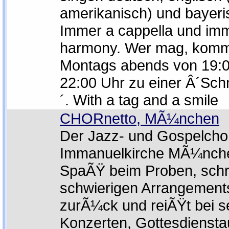
amerikanisch) und bayeri
Immer a cappella und imm
harmony. Wer mag, komm
Montags abends von 19:0
22:00 Uhr zu einer Â´Sc
´. With a tag and a smile
CHORnetto, MÃ¼nchen
Der Jazz- und Gospelcho
Immanuelkirche MÃ¼nche
SpaÃŸ beim Proben, schr
schwierigen Arrangements
zurÃ¼ck und reiÃŸt bei s
Konzerten, Gottesdienstau