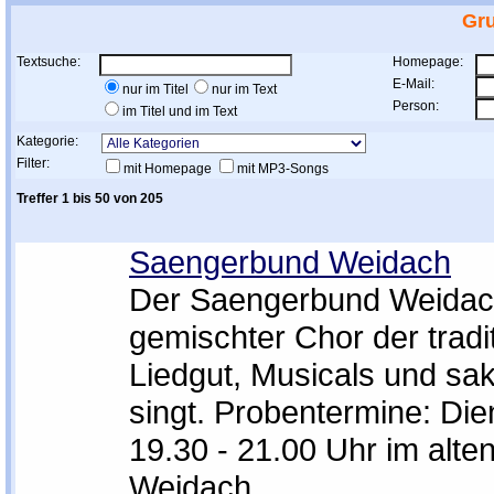
Gr
Textsuche:
Homepage:
E-Mail:
nur im Titel
nur im Text
Person:
im Titel und im Text
Kategorie:
Filter:
mit Homepage
mit MP3-Songs
Treffer 1 bis 50 von 205
Saengerbund Weidach
Der Saengerbund Weidach
gemischter Chor der tradit
Liedgut, Musicals und sak
singt. Probentermine: Di
19.30 - 21.00 Uhr im alte
Weidach