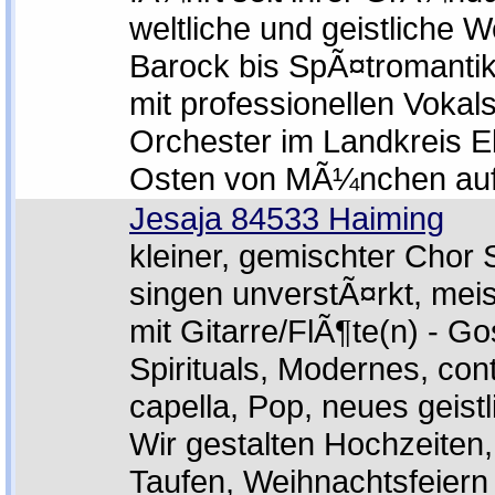
weltliche und geistliche 
Barock bis SpÃ¤tromant
mit professionellen Vokal
Orchester im Landkreis E
Osten von MÃ¼nchen auf
Jesaja 84533 Haiming
kleiner, gemischter Chor
singen unverstÃ¤rkt, meist
mit Gitarre/FlÃ¶te(n) - Go
Spirituals, Modernes, co
capella, Pop, neues geist
Wir gestalten Hochzeiten
Taufen, Weihnachtsfeiern