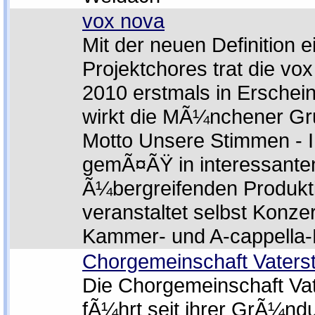
vox nova
Mit der neuen Definition e
Projektchores trat die vo
2010 erstmals in Erschein
wirkt die MÃ¼nchener Gr
Motto Unsere Stimmen - I
gemÃ¤ÃŸ in interessanten
Ã¼bergreifenden Produkt
veranstaltet selbst Konzer
Kammer- und A-cappella-
Chorgemeinschaft Vaterst
Die Chorgemeinschaft Vat
fÃ¼hrt seit ihrer GrÃ¼nd