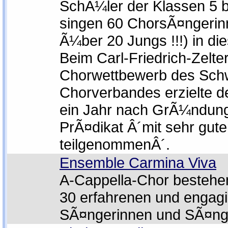
SchÃ¼ler der Klassen 5 bi
singen 60 ChorsÃ¤ngerin
Ã¼ber 20 Jungs !!!) in di
Beim Carl-Friedrich-Zelter
Chorwettbewerb des Sch
Chorverbandes erzielte d
ein Jahr nach GrÃ¼ndun
PrÃ¤dikat Â´mit sehr gute
teilgenommenÂ´.
Ensemble Carmina Viva
A-Cappella-Chor bestehe
30 erfahrenen und engagi
SÃ¤ngerinnen und SÃ¤ng