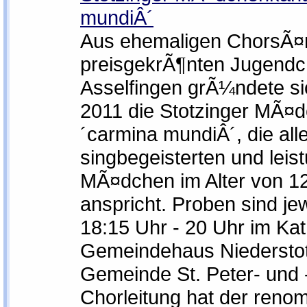
mundiÂ´
Aus ehemaligen ChorsÃ¤
preisgekrÃ¶nten Jugendc
Asselfingen grÃ¼ndete si
2011 die Stotzinger MÃ¤d
´carmina mundiÂ´, die all
singbegeisterten und leis
MÃ¤dchen im Alter von 12
anspricht. Proben sind jew
18:15 Uhr - 20 Uhr im Kat
Gemeindehaus Niederstot
Gemeinde St. Peter- und -
Chorleitung hat der reno