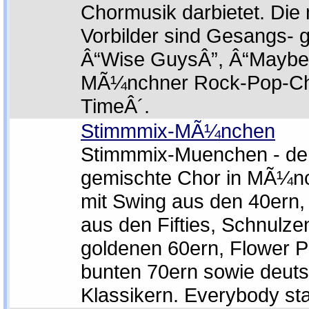
Chormusik darbietet. Die
Vorbilder sind Gesangs- 
Â“Wise GuysÂ”, Â“Maybe
MÃ¼nchner Rock-Pop-Cho
TimeÂ´.
Stimmmix-MÃ¼nchen
Stimmmix-Muenchen - de
gemischte Chor in MÃ¼n
mit Swing aus den 40ern,
aus den Fifties, Schnulze
goldenen 60ern, Flower 
bunten 70ern sowie deut
Klassikern. Everybody star