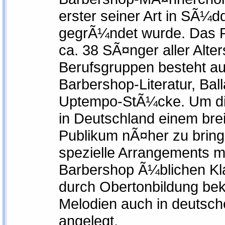
erster seiner Art in SÃ¼
gegrÃ¼ndet wurde. Das R
ca. 38 SÃ¤nger aller Alte
Berufsgruppen besteht au
Barbershop-Literatur, Bal
Uptempo-StÃ¼cke. Um die
in Deutschland einem bre
Publikum nÃ¤her zu brin
spezielle Arrangements mi
Barbershop Ã¼blichen Kl
durch Obertonbildung be
Melodien auch in deutsc
angelegt.