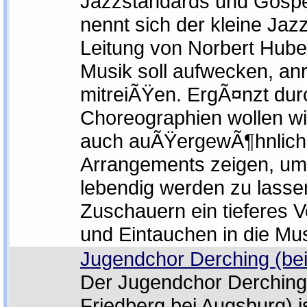
Jazzstandards und Gosp
nennt sich der kleine Jaz
Leitung von Norbert Hube
Musik soll aufwecken, an
mitreiÃŸen. ErgÃ¤nzt dur
Choreographien wollen wi
auch auÃŸergewÃ¶hnlich
Arrangements zeigen, um
lebendig werden zu lasse
Zuschauern ein tieferes 
und Eintauchen in die Mus
Jugendchor Derching (be
Der Jugendchor Derching 
Friedberg bei Augsburg) is