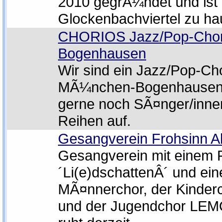
2010 gegrÃ¼ndet und is
Glockenbachviertel zu ha
CHORIOS Jazz/Pop-Cho
Bogenhausen
Wir sind ein Jazz/Pop-Cho
MÃ¼nchen-Bogenhausen
gerne noch SÃ¤nger/inne
Reihen auf.
Gesangverein Frohsinn Al
Gesangverein mit einem 
´Li(e)dschattenÂ´ und ei
MÃ¤nnerchor, der Kinder
und der Jugendchor LE