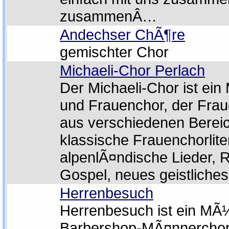
zusammenÂ…
Andechser ChÃ¶re
gemischter Chor
Michaeli-Chor Perlach
Der Michaeli-Chor ist ei
und Frauenchor, der Fraue
aus verschiedenen Bereic
klassische Frauenchorliter
alpenlÃ¤ndische Lieder, 
Gospel, neues geistliches 
Herrenbesuch
Herrenbesuch ist ein MÃ
Barbershop-MÃ¤nnerchor,