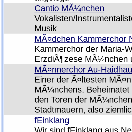
Cantio MÃ¼nchen
Vokalisten/Instrumentalist
Musik
MÃ¤dchen Kammerchor 
Kammerchor der Maria-W
ErzdiÃ¶zese MÃ¼nchen u.
MÃ¤nnerchor Au-Haidhau
Einer der Ã¤ltesten MÃ¤
MÃ¼nchens. Beheimatet u
den Toren der MÃ¼nchen
Stadtmauern, also ziemlic
fEinklang
Wir sind fEinklang aus N