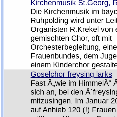
Kirchenmusik St.Georg, 
Die Kirchenmusik im baye
Ruhpolding wird unter Le
Organisten R.Krekel von
gemischten Chor, oft mit
Orchesterbegleitung, ein
Frauenbundes, dem Juge
einem Kinderchor gestalte
Goselchor freysing larks
Fast Â„wie im HimmelÂ“ Â
sich an, bei den Â´freysin
mitzusingen. Im Januar 20
auf Anhieb 120 (!) Fraue