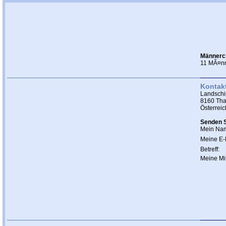
Männerch
11 MÃ¤nne
Kontak
Landschi
8160 Th
Österreic
Senden S
Mein Na
Meine E-
Betreff:
Meine Mit