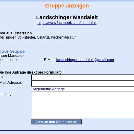
Gruppe anzeigen
Landschinger Mandaleit
https://www.facebook.com/mandaleit
or aus Österreich
r singen Volkslieder, Gstanzl, Kirchenliteratur
t zur Gruppe
nger Mandaleit
annhausen
E-Mail:
landschingermandaleit@gmail.com
h
ie Ihre Anfrage direkt per Formular:
me:
Mail-Adresse:
teilung: