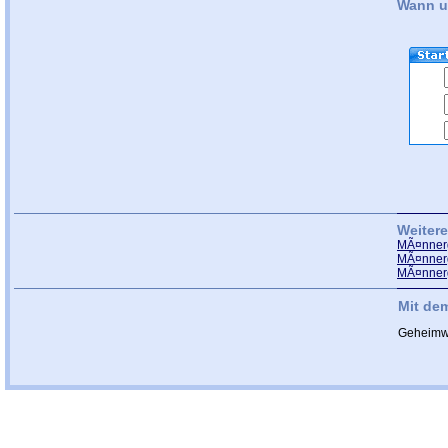
Wann u
Weiter
MÃ¤nnerg
MÃ¤nnerg
MÃ¤nnerg
Mit de
Geheimw