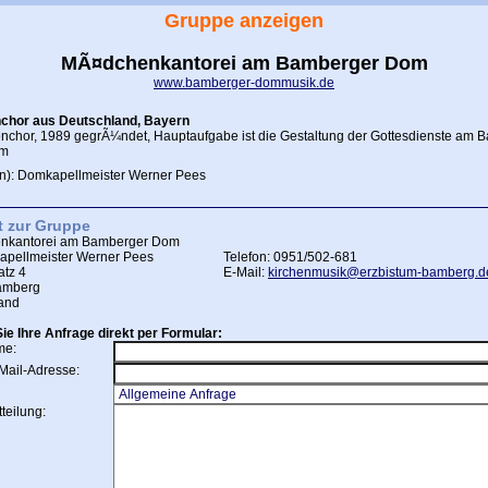
Gruppe anzeigen
MÃ¤dchenkantorei am Bamberger Dom
www.bamberger-dommusik.de
chor aus Deutschland, Bayern
chor, 1989 gegrÃ¼ndet, Hauptaufgabe ist die Gestaltung der Gottesdienste am 
om
(in): Domkapellmeister Werner Pees
t zur Gruppe
nkantorei am Bamberger Dom
apellmeister Werner Pees
Telefon: 0951/502-681
atz 4
E-Mail:
kirchenmusik@erzbistum-bamberg.d
amberg
and
ie Ihre Anfrage direkt per Formular:
me:
Mail-Adresse:
teilung: