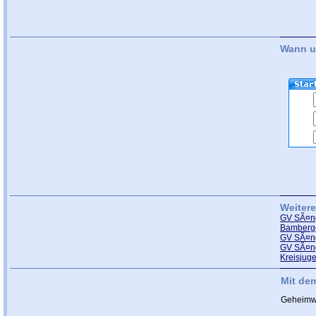
Wann u
Weiter
GV SÃ¤ng
Bamberg
GV SÃ¤ng
GV SÃ¤ng
Kreisjug
Mit de
Geheimw