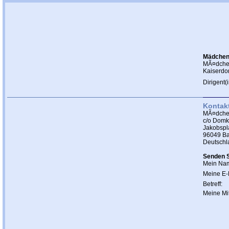
Mädchen
MÃ¤dchen
Kaiserd
Dirigent
Kontak
MÃ¤dche
c/o Domk
Jakobspl
96049 B
Deutschl
Senden S
Mein Na
Meine E-
Betreff:
Meine Mit