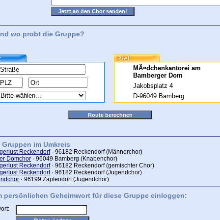
nd wo probt die Gruppe?
MÃ¤dchenkantorei am
Bamberger Dom
Jakobsplatz 4
D-96049 Bamberg
e Gruppen im Umkreis
erlust Reckendorf
· 96182 Reckendorf (Männerchor)
er Domchor
· 96049 Bamberg (Knabenchor)
erlust Reckendorf
· 96182 Reckendorf (gemischter Chor)
erlust Reckendorf
· 96182 Reckendorf (Jugendchor)
endchor
· 96199 Zapfendorf (Jugendchor)
m persönlichen Geheimwort für diese Gruppe einloggen:
ort: